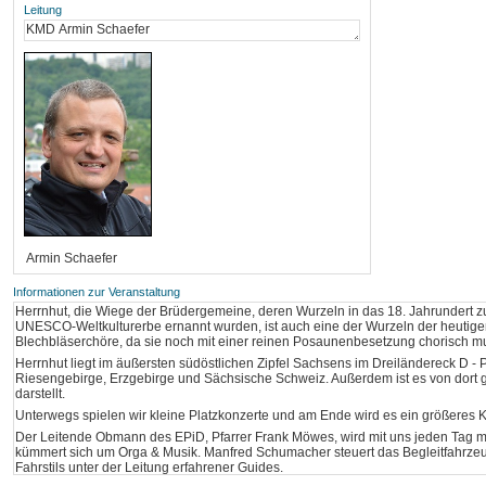
Leitung
Informationen zur Veranstaltung
Herrnhut, die Wiege der Brüdergemeine, deren Wurzeln in das 18. Jahrundert
UNESCO-Weltkulturerbe ernannt wurden, ist auch eine der Wurzeln der heuti
Blechbläserchöre, da sie noch mit einer reinen Posaunenbesetzung chorisch mu
Herrnhut liegt im äußersten südöstlichen Zipfel Sachsens im Dreiländereck D - 
Riesengebirge, Erzgebirge und Sächsische Schweiz. Außerdem ist es von dort g
darstellt.
Unterwegs spielen wir kleine Platzkonzerte und am Ende wird es ein größeres K
Der Leitende Obmann des EPiD, Pfarrer Frank Möwes, wird mit uns jeden Tag
kümmert sich um Orga & Musik. Manfred Schumacher steuert das Begleitfahrzeug
Fahrstils unter der Leitung erfahrener Guides.